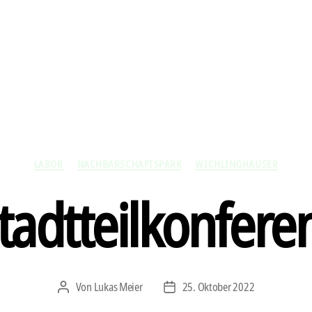
Kategorien
LABOR
NACHBARSCHAFTSPARK
WICHLINGHAUSER
tadtteilkonfere
Von
Lukas Meier
25. Oktober 2022
Beitragsautor
Veröffentlichungsdatum