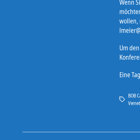
Wenn
S
möchten
wollen,
lmeier@
Um den 
Konfere
Eine Ta
BOB 
Schlagwört
Verne