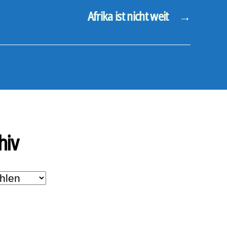
Afrika ist nicht weit
→
hiv