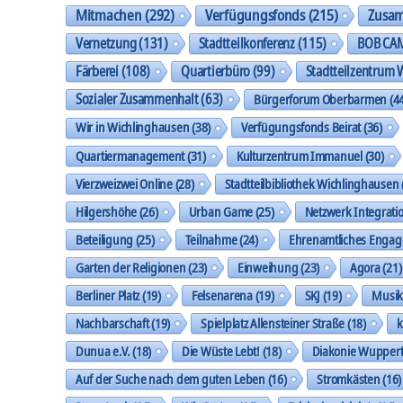
Mitmachen
(292)
Verfügungsfonds
(215)
Zusa
Vernetzung
(131)
Stadtteilkonferenz
(115)
BOB CA
Färberei
(108)
Quartierbüro
(99)
Stadtteilzentrum 
Sozialer Zusammenhalt
(63)
Bürgerforum Oberbarmen
(44
Wir in Wichlinghausen
(38)
Verfügungsfonds Beirat
(36)
Quartiermanagement
(31)
Kulturzentrum Immanuel
(30)
Vierzweizwei Online
(28)
Stadtteilbibliothek Wichlinghausen
Hilgershöhe
(26)
Urban Game
(25)
Netzwerk Integrati
Beteiligung
(25)
Teilnahme
(24)
Ehrenamtliches Enga
Garten der Religionen
(23)
Einweihung
(23)
Agora
(21)
Berliner Platz
(19)
Felsenarena
(19)
SKJ
(19)
Musi
Nachbarschaft
(19)
Spielplatz Allensteiner Straße
(18)
k
Dunua e.V.
(18)
Die Wüste Lebt!
(18)
Diakonie Wuppert
Auf der Suche nach dem guten Leben
(16)
Stromkästen
(16)