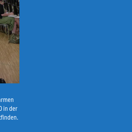
barmen
0 in der
tfinden.