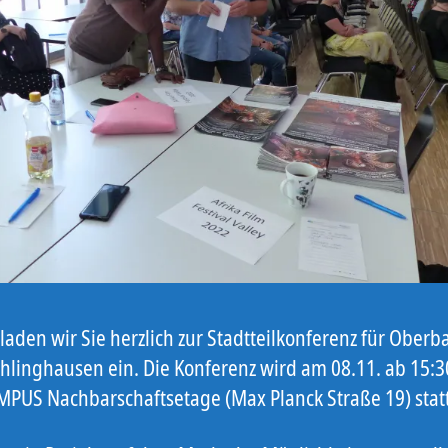
laden wir Sie herzlich zur Stadtteilkonferenz für Ober
hlinghausen ein. Die Konferenz wird am 08.11. ab 15:3
PUS Nachbarschaftsetage (Max Planck Straße 19) stat