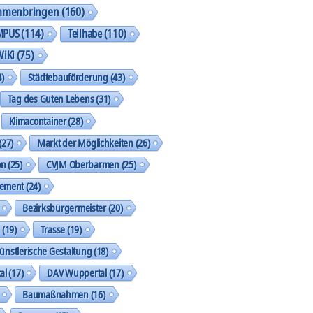
mmenbringen
(160)
MPUS
(114)
Teilhabe
(110)
WiKi
(75)
)
Städtebauförderung
(43)
Tag des Guten Lebens
(31)
Klimacontainer
(28)
(27)
Markt der Möglichkeiten
(26)
on
(25)
CVJM Oberbarmen
(25)
gement
(24)
Bezirksbürgermeister
(20)
k
(19)
Trasse
(19)
ünstlerische Gestaltung
(18)
al
(17)
DAV Wuppertal
(17)
Baumaßnahmen
(16)