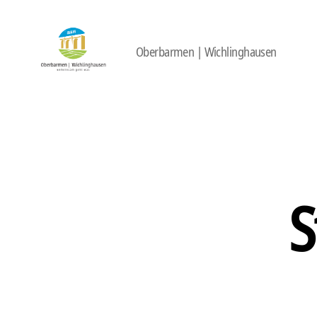
Oberbarmen | Wichlinghausen
422
Quartierbüro
Soziale
Stadt
S