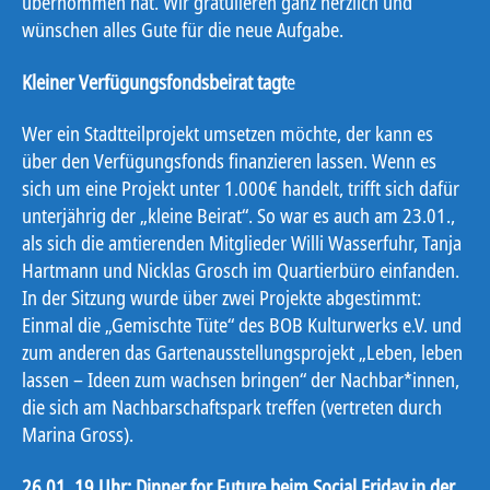
übernommen hat. Wir gratulieren ganz herzlich und
wünschen alles Gute für die neue Aufgabe.
Kleiner Verfügungsfondsbeirat tagt
e
Wer ein Stadtteilprojekt umsetzen möchte, der kann es
über den Verfügungsfonds finanzieren lassen. Wenn es
sich um eine Projekt unter 1.000€ handelt, trifft sich dafür
unterjährig der „kleine Beirat“. So war es auch am 23.01.,
als sich die amtierenden Mitglieder Willi Wasserfuhr, Tanja
Hartmann und Nicklas Grosch im Quartierbüro einfanden.
In der Sitzung wurde über zwei Projekte abgestimmt:
Einmal die „Gemischte Tüte“ des BOB Kulturwerks e.V. und
zum anderen das Gartenausstellungsprojekt „Leben, leben
lassen – Ideen zum wachsen bringen“ der Nachbar*innen,
die sich am Nachbarschaftspark treffen (vertreten durch
Marina Gross).
26.01. 19 Uhr: Dinner for Future beim Social Friday in der