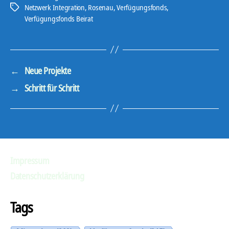
-
Netzwerk Integration
,
Rosenau
,
Verfügungsfonds
,
Schlagwörter
Verfügungsfonds Beirat
P
l
a
y
←
Neue Projekte
e
→
Schritt für Schritt
r
Impressum
Datenschutzerklärung
Tags