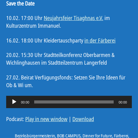
Save the Date
10.02. 17:00 Uhr
Neujahrsfeier Tisaghnas e.V.
im
Kulturzentrum Immanuel.
16.02. 18:00 Uhr Kleidertauschparty
in der Färberei
20.02. 15:30 Uhr Stadtteilkonferenz Oberbarmen &
Wichlinghausen im Stadtteilzentrum Langerfeld
27.02. Beirat Verfügungsfonds: Setzen Sie Ihre Ideen für
Ob & Wi um.
A
00:00
00:00
u
d
Podcast:
Play in new window
|
Download
i
o
Bezirksbürgermeisterin
,
BOB CAMPUS
,
Dinner for Future
,
Färberei
,