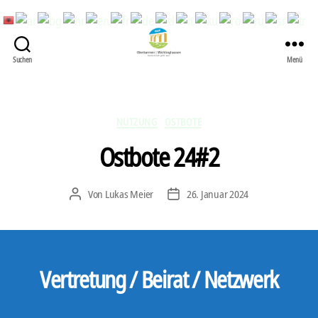
Suchen
Menü
422
Quartierbüro
Soziale
Stadt
Kategorien
NUTZUNG
OSTBOTE
Ostbote 24#2
Von
Lukas Meier
26. Januar 2024
Beitragsautor
Veröffentlichungsdatum
Vertretung / Beirat / Netzwerk