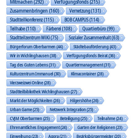
Mitmachen
(292)
Verfügungsfonds
(215)
Zusammenbringen
(160)
Vernetzung
(131)
Stadtteilkonferenz
(115)
BOB CAMPUS
(114)
Teilhabe
(110)
Färberei
(108)
Quartierbüro
(99)
Stadtteilzentrum WiKi
(75)
Sozialer Zusammenhalt
(63)
Bürgerforum Oberbarmen
(44)
Städtebauförderung
(43)
Wir in Wichlinghausen
(38)
Verfügungsfonds Beirat
(36)
Tag des Guten Lebens
(31)
Quartiermanagement
(31)
Kulturzentrum Immanuel
(30)
Klimacontainer
(28)
Vierzweizwei Online
(28)
Stadtteilbibliothek Wichlinghausen
(27)
Markt der Möglichkeiten
(26)
Hilgershöhe
(26)
Urban Game
(25)
Netzwerk Integration
(25)
CVJM Oberbarmen
(25)
Beteiligung
(25)
Teilnahme
(24)
Ehrenamtliches Engagement
(24)
Garten der Religionen
(23)
Einweihung
(23)
Agora
(21)
Bezirksbürgermeister
(20)