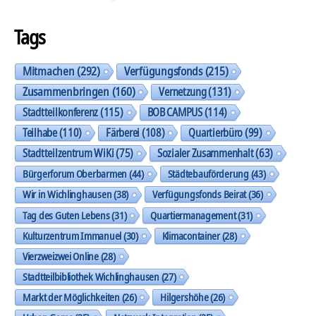
Tags
Mitmachen
(292)
Verfügungsfonds
(215)
Zusammenbringen
(160)
Vernetzung
(131)
Stadtteilkonferenz
(115)
BOB CAMPUS
(114)
Teilhabe
(110)
Färberei
(108)
Quartierbüro
(99)
Stadtteilzentrum WiKi
(75)
Sozialer Zusammenhalt
(63)
Bürgerforum Oberbarmen
(44)
Städtebauförderung
(43)
Wir in Wichlinghausen
(38)
Verfügungsfonds Beirat
(36)
Tag des Guten Lebens
(31)
Quartiermanagement
(31)
Kulturzentrum Immanuel
(30)
Klimacontainer
(28)
Vierzweizwei Online
(28)
Stadtteilbibliothek Wichlinghausen
(27)
Markt der Möglichkeiten
(26)
Hilgershöhe
(26)