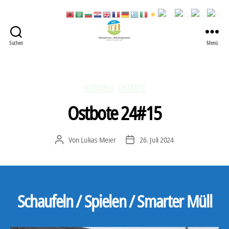
Suchen
Menü
422
Quartierbüro
Soziale
Stadt
Kategorien
NUTZUNG
OSTBOTE
Ostbote 24#15
Von
Lukas Meier
26. Juli 2024
Beitragsautor
Veröffentlichungsdatum
Schaufeln / Spielen / Smarter Müll