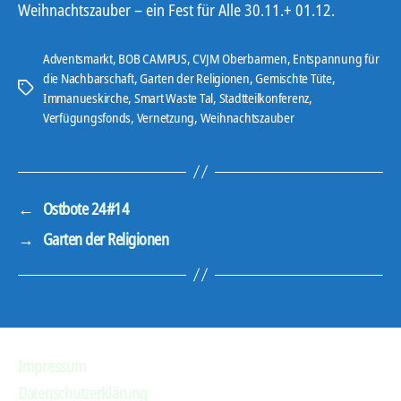
Weihnachtszauber – ein Fest für Alle 30.11.+ 01.12.
Adventsmarkt
,
BOB CAMPUS
,
CVJM Oberbarmen
,
Entspannung für
die Nachbarschaft
,
Garten der Religionen
,
Gemischte Tüte
,
Schlagwörter
Immanueskirche
,
Smart Waste Tal
,
Stadtteilkonferenz
,
Verfügungsfonds
,
Vernetzung
,
Weihnachtszauber
←
Ostbote 24#14
→
Garten der Religionen
Impressum
Datenschutzerklärung