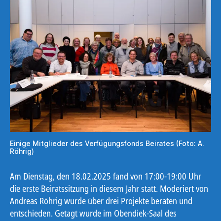
Einige Mitglieder des Verfügungsfonds Beirates (Foto: A.
Röhrig)
Am Dienstag, den 18.02.2025 fand von 17:00-19:00 Uhr
die erste Beiratssitzung in diesem Jahr statt. Moderiert von
Andreas Röhrig wurde über drei Projekte beraten und
entschieden. Getagt wurde im Obendiek-Saal des