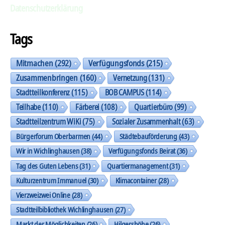
Datenschutzerklärung
Tags
Mitmachen
(292)
Verfügungsfonds
(215)
Zusammenbringen
(160)
Vernetzung
(131)
Stadtteilkonferenz
(115)
BOB CAMPUS
(114)
Teilhabe
(110)
Färberei
(108)
Quartierbüro
(99)
Stadtteilzentrum WiKi
(75)
Sozialer Zusammenhalt
(63)
Bürgerforum Oberbarmen
(44)
Städtebauförderung
(43)
Wir in Wichlinghausen
(38)
Verfügungsfonds Beirat
(36)
Tag des Guten Lebens
(31)
Quartiermanagement
(31)
Kulturzentrum Immanuel
(30)
Klimacontainer
(28)
Vierzweizwei Online
(28)
Stadtteilbibliothek Wichlinghausen
(27)
Markt der Möglichkeiten
(26)
Hilgershöhe
(26)