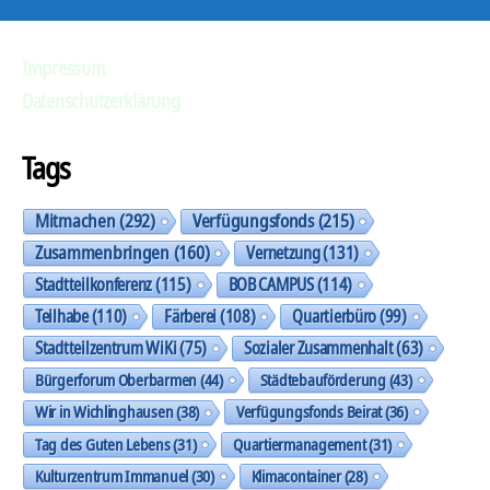
Impressum
Datenschutzerklärung
Tags
Mitmachen
(292)
Verfügungsfonds
(215)
Zusammenbringen
(160)
Vernetzung
(131)
Stadtteilkonferenz
(115)
BOB CAMPUS
(114)
Teilhabe
(110)
Färberei
(108)
Quartierbüro
(99)
Stadtteilzentrum WiKi
(75)
Sozialer Zusammenhalt
(63)
Bürgerforum Oberbarmen
(44)
Städtebauförderung
(43)
Wir in Wichlinghausen
(38)
Verfügungsfonds Beirat
(36)
Tag des Guten Lebens
(31)
Quartiermanagement
(31)
Kulturzentrum Immanuel
(30)
Klimacontainer
(28)