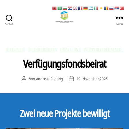
Suchen
Menü
422
Quartierbüro
Soziale
Stadt
Kategorien
ALLGEMEIN
B7 OBERBARMEN
UMSETZUNG
WUPPERFELDER MARKT
Verfügungsfondsbeirat
Von
Andreas Roehrig
19. November 2025
Beitragsautor
Veröffentlichungsdatum
Zwei neue Projekte bewilligt