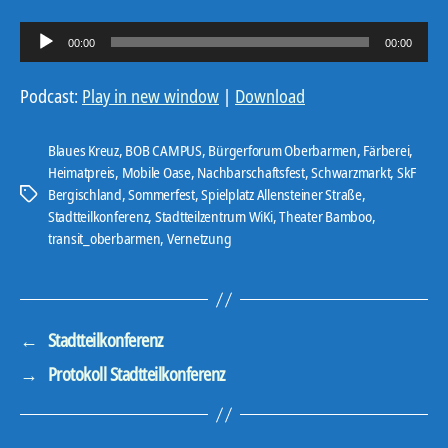
A
00:00
00:00
u
d
Podcast:
Play in new window
|
Download
i
o
Blaues Kreuz
,
BOB CAMPUS
,
Bürgerforum Oberbarmen
,
Färberei
,
-
Heimatpreis
,
Mobile Oase
,
Nachbarschaftsfest
,
Schwarzmarkt
,
SkF
Bergischland
,
Sommerfest
,
Spielplatz Allensteiner Straße
,
P
Schlagwörter
Stadtteilkonferenz
,
Stadtteilzentrum WiKi
,
Theater Bamboo
,
l
transit_oberbarmen
,
Vernetzung
a
y
e
r
←
Stadtteilkonferenz
→
Protokoll Stadtteilkonferenz