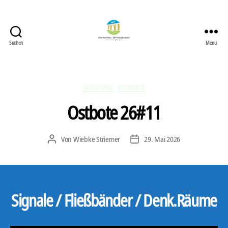
Suchen
Menü
422
Quartierbüro
Soziale
Stadt
Kategorien
NUTZUNG
OSTBOTE
Ostbote 26#11
Von
Wiebke Striemer
29. Mai 2026
Beitragsautor
Veröffentlichungsdatum
Signale / Fließbänder / Denk.Räume