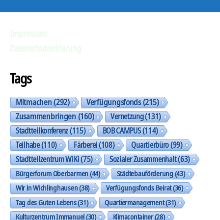
Impressum
Datenschutzerklärung
Tags
Mitmachen
(292)
Verfügungsfonds
(215)
Zusammenbringen
(160)
Vernetzung
(131)
Stadtteilkonferenz
(115)
BOB CAMPUS
(114)
Teilhabe
(110)
Färberei
(108)
Quartierbüro
(99)
Stadtteilzentrum WiKi
(75)
Sozialer Zusammenhalt
(63)
Bürgerforum Oberbarmen
(44)
Städtebauförderung
(43)
Wir in Wichlinghausen
(38)
Verfügungsfonds Beirat
(36)
Tag des Guten Lebens
(31)
Quartiermanagement
(31)
Kulturzentrum Immanuel
(30)
Klimacontainer
(28)