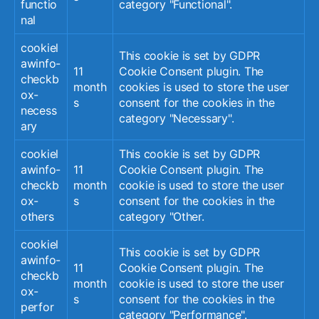
functio
category "Functional".
VDK
(9)
Fotographie
(9)
Engagement
(9)
nal
SkF Bergischland
(9)
Familienfest
(9)
cookiel
This cookie is set by GDPR
Durchführen
(9)
Crowdfunding
(9)
QUGA
(8)
awinfo-
11
Cookie Consent plugin. The
Smart City
(8)
Ausstellung
(8)
Schwarzbach
(8)
checkb
month
cookies is used to store the user
ox-
Bezirksvertretung
(8)
Video
(8)
Mosaik
(8)
s
consent for the cookies in the
necess
category "Necessary".
Wichlinghauser Kicker e.V.
(8)
Wi4U
(8)
ary
Jobcenter
(8)
Investive Maßnahme
(8)
cookiel
This cookie is set by GDPR
Flohmarkt
(8)
Bornscheuerhaus
(8)
awinfo-
11
Cookie Consent plugin. The
Stadtteilrikscha
(7)
BIB@BOB
(7)
checkb
month
cookie is used to store the user
ox-
s
consent for the cookies in the
Hoodsessions
(7)
Zukunftswerkstätten
(7)
others
category "Other.
Jappoo-NRW e.V.
(7)
Grünfläche
(7)
Mobilität
(7)
cookiel
This cookie is set by GDPR
awinfo-
integriertes städtebauliches Enwicklungskonzept
(7)
11
Cookie Consent plugin. The
checkb
month
cookie is used to store the user
Europaschule
(7)
Dein Quartier
(7)
ox-
s
consent for the cookies in the
Pumptrackracing
(7)
Workshops
(7)
perfor
category "Performance".