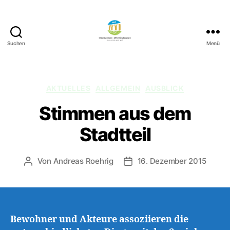
Suchen
Menü
422
Quartierbüro
Soziale
Stadt
Kategorien
AKTUELLES
ALLGEMEIN
AUSBLICK
Stimmen aus dem
Stadtteil
Von
Andreas Roehrig
16. Dezember 2015
Beitragsautor
Veröffentlichungsdatum
Bewohner und Akteure assoziieren die