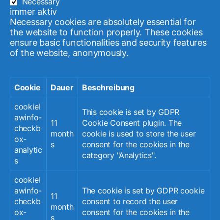
Necessary
Jugendmigrationsdienst im Quartier
(12)
immer aktiv
Aufwertung des öffentlichen Raumes
(12)
Necessary cookies are absolutely essential for
the website to function properly. These cookies
AK Klingholzberg
(12)
Spielplätze
(11)
ensure basic functionalities and security features
Wicked Woods
(11)
Rundgang
(11)
of the website, anonymously.
AGORA Wuppertal
(11)
Mobile Oase
(11)
Ost-West Integrationszentrum
(11)
Newsletter
(11)
Cookie
Dauer
Beschreibung
Ideen für den Stadtteil
(11)
Graffiti
(11)
Spielplatz Hermannstaße
(10)
cookiel
This cookie is set by GDPR
awinfo-
Global Water Dance
(10)
Refugio e.V.
(10)
11
Cookie Consent plugin. The
checkb
Bezirksvertretung Oberbarmen
(10)
Spotlight
(10)
month
cookie is used to store the user
ox-
s
consent for the cookies in the
Kunst
(10)
Gesamtschule Langerfeld
(10)
analytic
category "Analytics".
Stadtteilbibliothek
(10)
Austauschen
(10)
s
EFG Wichlinghausen
(9)
cookiel
Nachbarschaftspark Oberbarmen
(9)
awinfo-
The cookie is set by GDPR cookie
11
checkb
consent to record the user
Nachbarschaftsetage
(9)
Stadtteilfest
(9)
month
ox-
consent for the cookies in the
Spielen
(9)
Villa Luhns
(9)
Wichernhaus
(9)
s