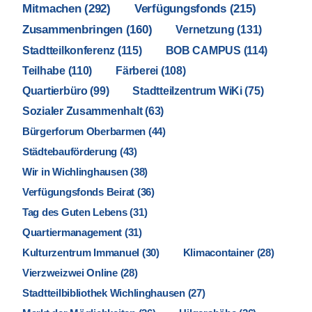
Mitmachen
(292)
Verfügungsfonds
(215)
Zusammenbringen
(160)
Vernetzung
(131)
Stadtteilkonferenz
(115)
BOB CAMPUS
(114)
Teilhabe
(110)
Färberei
(108)
Quartierbüro
(99)
Stadtteilzentrum WiKi
(75)
Sozialer Zusammenhalt
(63)
Bürgerforum Oberbarmen
(44)
Städtebauförderung
(43)
Wir in Wichlinghausen
(38)
Verfügungsfonds Beirat
(36)
Tag des Guten Lebens
(31)
Quartiermanagement
(31)
Kulturzentrum Immanuel
(30)
Klimacontainer
(28)
Vierzweizwei Online
(28)
Stadtteilbibliothek Wichlinghausen
(27)