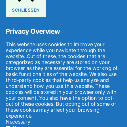
Bürgerverein Langerfeld e.V.
(15)
Beteiligen
(15)
SCHLIESSEN
ISEK
(14)
Schöneberger Ufer
(14)
Ideen
(14)
Nachbarschaftspark
(14)
Klingholzberg
(14)
Privacy Overview
Handlungsfeld Städtebau und Stadtgestalt
(14)
Gemeinsam geht was
(13)
Street Art Galerie
(13)
This website uses cookies to improve your
Oberbarmer Kleinkunst Nacht
(13)
Baustelle
(13)
experience while you navigate through the
Workshop
(13)
SkF
(13)
website. Out of these, the cookies that are
categorized as necessary are stored on your
Umfeldgestaltung Berliner Platz
(13)
browser as they are essential for the working of
Koordination und Vernetzung der Akteure und Aktionen
(13)
basic functionalities of the website. We also use
Kinder und Jugendliche
(13)
third-party cookies that help us analyze and
understand how you use this website. These
Gemeinschaft und Zusammenleben
(13)
cookies will be stored in your browser only with
Bergisches Plateau
(13)
your consent. You also have the option to opt-
out of these cookies. But opting out of some of
Afrika Film Festival Valley
(12)
Görlitzer Platz
(12)
these cookies may affect your browsing
Spielplatz
(12)
Immanuelskirche
(12)
experience.
Vernetzen
(12)
Soziale Stadt
(12)
Necessary