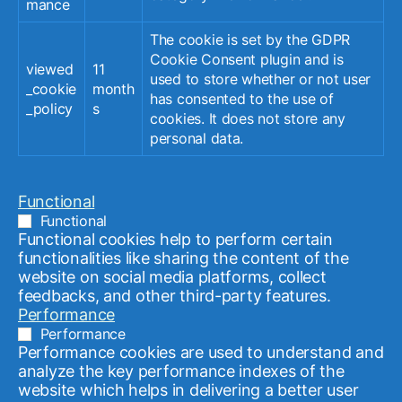
mance
Berliner Straße
(7)
Adventsmarkt
(7)
Umfrage
(7)
Wupperufer
(7)
Wupper
(7)
The cookie is set by the GDPR
Cookie Consent plugin and is
Urban Gardening
(7)
Sport
(7)
viewed
11
used to store whether or not user
Umfeldgestaltung
(7)
Nordpark
(7)
_cookie
month
has consented to the use of
_policy
s
Klettergarten
(7)
JMDiQ
(7)
Gestalten
(7)
cookies. It does not store any
personal data.
Eigentümerforum
(7)
DER SAND
(7)
Aktivierung
(7)
Schwarzmarkt
(6)
Langobardenstraße
(6)
Bunt und Vielfältig
(6)
Functional
Weihnachtszauber
(6)
Eine Runde im Quartier
(6)
Functional
Functional cookies help to perform certain
Wegeverbindung Schwarzbach Langobarden Straße
(6)
functionalities like sharing the content of the
Kinderbeteiligung
(6)
Eröffnung
(6)
Tanz
(6)
website on social media platforms, collect
feedbacks, and other third-party features.
klettern
(6)
Erschließung
(6)
Performance
Wichlinghauser Markt
(6)
Performance
Bürgerverein Langerfeld
(6)
Performance cookies are used to understand and
analyze the key performance indexes of the
Grünflächen und Forsten
(6)
Basketball
(6)
website which helps in delivering a better user
Berliner Plätzchen
(6)
Oberbürgermeister
(6)