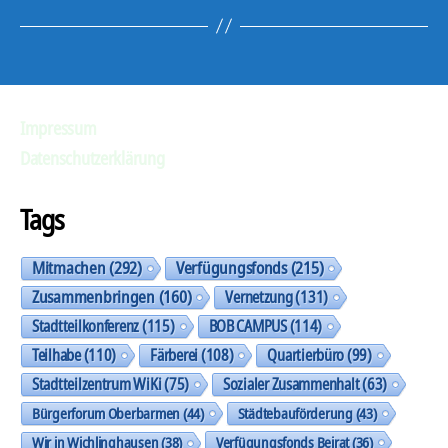
Impressum
Datenschutzerklärung
Tags
Mitmachen
(292)
Verfügungsfonds
(215)
Zusammenbringen
(160)
Vernetzung
(131)
Stadtteilkonferenz
(115)
BOB CAMPUS
(114)
Teilhabe
(110)
Färberei
(108)
Quartierbüro
(99)
Stadtteilzentrum WiKi
(75)
Sozialer Zusammenhalt
(63)
Bürgerforum Oberbarmen
(44)
Städtebauförderung
(43)
Wir in Wichlinghausen
(38)
Verfügungsfonds Beirat
(36)