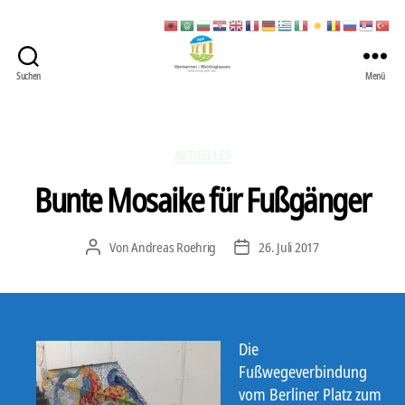
Suchen
Menü
422
Quartierbüro
Soziale
Stadt
Kategorien
AKTUELLES
Bunte Mosaike für Fußgänger
Von
Andreas Roehrig
26. Juli 2017
Beitragsautor
Veröffentlichungsdatum
Die
Fußwegeverbindung
vom Berliner Platz zum