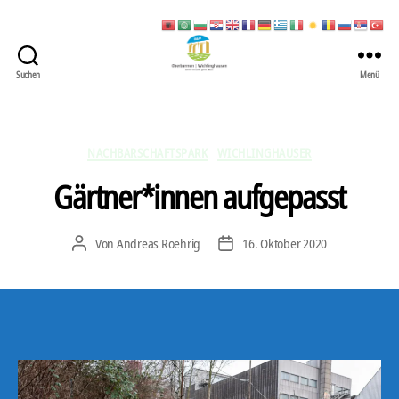
Suchen
Menü
422
Quartierbüro
Soziale
Stadt
Kategorien
NACHBARSCHAFTSPARK
WICHLINGHAUSER
Gärtner*innen aufgepasst
Von
Andreas Roehrig
16. Oktober 2020
Beitragsautor
Veröffentlichungsdatum