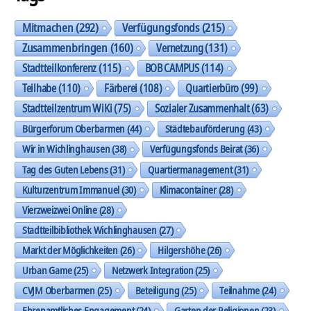
Mitmachen
(292)
Verfügungsfonds
(215)
Zusammenbringen
(160)
Vernetzung
(131)
Stadtteilkonferenz
(115)
BOB CAMPUS
(114)
Teilhabe
(110)
Färberei
(108)
Quartierbüro
(99)
Stadtteilzentrum WiKi
(75)
Sozialer Zusammenhalt
(63)
Bürgerforum Oberbarmen
(44)
Städtebauförderung
(43)
Wir in Wichlinghausen
(38)
Verfügungsfonds Beirat
(36)
Tag des Guten Lebens
(31)
Quartiermanagement
(31)
Kulturzentrum Immanuel
(30)
Klimacontainer
(28)
Vierzweizwei Online
(28)
Stadtteilbibliothek Wichlinghausen
(27)
Markt der Möglichkeiten
(26)
Hilgershöhe
(26)
Urban Game
(25)
Netzwerk Integration
(25)
CVJM Oberbarmen
(25)
Beteiligung
(25)
Teilnahme
(24)
Ehrenamtliches Engagement
(24)
Garten der Religionen
(23)