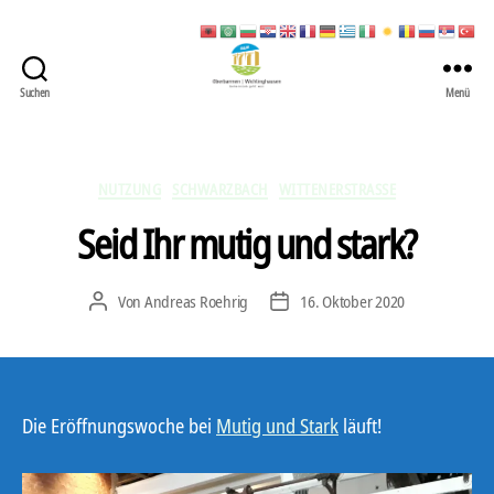
Suchen
Menü
422
Quartierbüro
Soziale
Stadt
Kategorien
NUTZUNG
SCHWARZBACH
WITTENERSTRASSE
Seid Ihr mutig und stark?
Von
Andreas Roehrig
16. Oktober 2020
Beitragsautor
Veröffentlichungsdatum
Die Eröffnungswoche bei
Mutig und Stark
läuft!