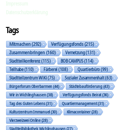
Impressum
Datenschutzerklärung
Tags
Mitmachen
(292)
Verfügungsfonds
(215)
Zusammenbringen
(160)
Vernetzung
(131)
Stadtteilkonferenz
(115)
BOB CAMPUS
(114)
Teilhabe
(110)
Färberei
(108)
Quartierbüro
(99)
Stadtteilzentrum WiKi
(75)
Sozialer Zusammenhalt
(63)
Bürgerforum Oberbarmen
(44)
Städtebauförderung
(43)
Wir in Wichlinghausen
(38)
Verfügungsfonds Beirat
(36)
Tag des Guten Lebens
(31)
Quartiermanagement
(31)
Kulturzentrum Immanuel
(30)
Klimacontainer
(28)
Vierzweizwei Online
(28)
Stadtteilbibliothek Wichlinghausen
(27)