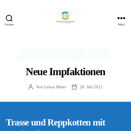
Suchen
Menü
422
Quartierbüro
Soziale
Stadt
Kategorien
BAHNHOF WICHLINGHAUSEN
NUTZUNG
REPPKOTTEN
TRASSE
WICHLINGHAUSER
Neue Impfaktionen
Von
Lukas Meier
20. Juli 2021
Beitragsautor
Veröffentlichungsdatum
Trasse und Reppkotten mit