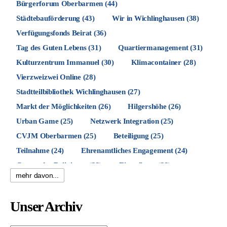
Bürgerforum Oberbarmen
(44)
Städtebauförderung
(43)
Wir in Wichlinghausen
(38)
Verfügungsfonds Beirat
(36)
Tag des Guten Lebens
(31)
Quartiermanagement
(31)
Kulturzentrum Immanuel
(30)
Klimacontainer
(28)
Vierzweizwei Online
(28)
Stadtteilbibliothek Wichlinghausen
(27)
Markt der Möglichkeiten
(26)
Hilgershöhe
(26)
Urban Game
(25)
Netzwerk Integration
(25)
CVJM Oberbarmen
(25)
Beteiligung
(25)
Teilnahme
(24)
Ehrenamtliches Engagement
(24)
Garten der Religionen
(23)
Einweihung
(23)
mehr davon...
Agora
(21)
Bezirksbürgermeister
(20)
Berliner Platz
(19)
Felsenarena
(19)
SKJ
(19)
Unser Archiv
Musik
(19)
Trasse
(19)
Nachbarschaft
(19)
Spielplatz Allensteiner Straße
(18)