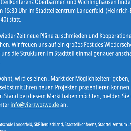
dtteilkonferenz Oberbarmen und Wichlinghausen finde
m 15:30 Uhr im Stadtteilzentrum Langerfeld (Heinrich-B
40) statt.
 wieder Zeit neue Pläne zu schmieden und Kooperation
hen. Wir freuen uns auf ein großes Fest des Wiederseh
 uns die Strukturen im Stadtteil einmal genauer ansc
.
ohnt, wird es einen „Markt der Möglichkeiten“ geben,
 selbst mit Ihren neuen Projekten präsentieren können. 
en Stand bei diesem Markt haben möchten, melden Sie
nter
info@vierzwozwo.de
an.
tschule Langerfeld
,
SkF Bergischland
,
Stadtteilkonferenz
,
Stadtteilzentrum L
er