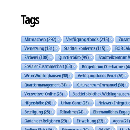
Tags
Mitmachen
(292)
Verfügungsfonds
(215)
Zusa
Vernetzung
(131)
Stadtteilkonferenz
(115)
BOB CA
Färberei
(108)
Quartierbüro
(99)
Stadtteilzentrum 
Sozialer Zusammenhalt
(63)
Bürgerforum Oberbarmen
(44
Wir in Wichlinghausen
(38)
Verfügungsfonds Beirat
(36)
Quartiermanagement
(31)
Kulturzentrum Immanuel
(30)
Vierzweizwei Online
(28)
Stadtteilbibliothek Wichlinghausen
Hilgershöhe
(26)
Urban Game
(25)
Netzwerk Integrati
Beteiligung
(25)
Teilnahme
(24)
Ehrenamtliches Enga
Garten der Religionen
(23)
Einweihung
(23)
Agora
(21)
Berliner Platz
(19)
Felsenarena
(19)
SKJ
(19)
Musi