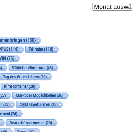
Unser
Archiv
mmenbringen
(160)
MPUS
(114)
Teilhabe
(110)
WiKi
(75)
)
Städtebauförderung
(43)
Tag des Guten Lebens
(31)
Klimacontainer
(28)
(27)
Markt der Möglichkeiten
(26)
on
(25)
CVJM Oberbarmen
(25)
gement
(24)
Bezirksbürgermeister
(20)
k
(19)
Trasse
(19)