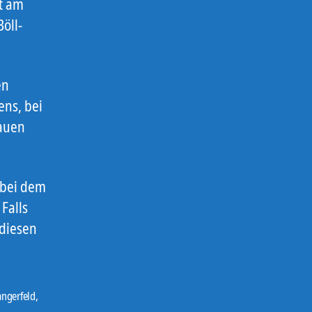
t am
öll-
en
ens, bei
hauen
 bei dem
Falls
 diesen
angerfeld
,