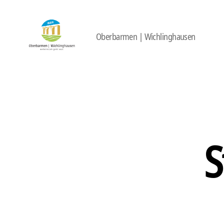
Oberbarmen | Wichlinghausen
422
Quartierbüro
Soziale
Stadt
S