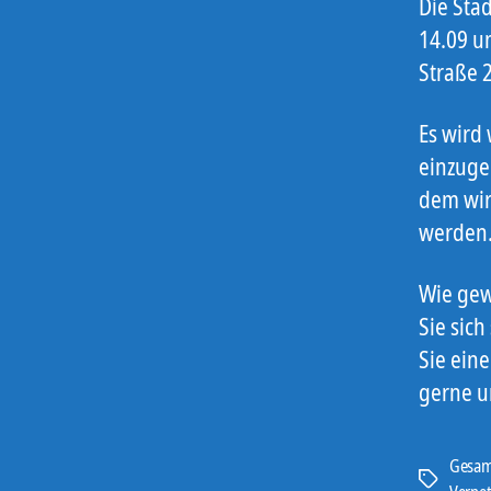
Die Sta
14.09 u
Straße 2
Es wird
einzuge
dem wir
werden
Wie gew
Sie sich
Sie ein
gerne u
Gesam
Schlagwört