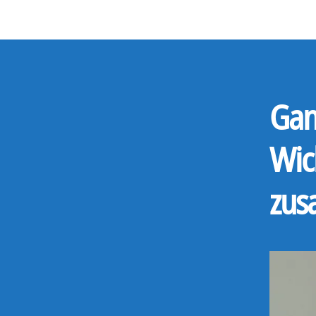
Gan
Wic
zu