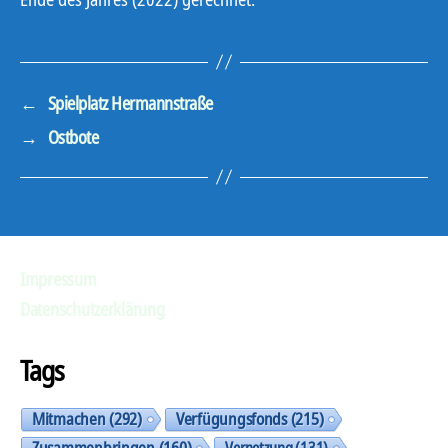
←
Spielplatz Hermannstraße
→
Ostbote
Impressum
Datenschutzerklärung
Tags
Mitmachen
(292)
Verfügungsfonds
(215)
Zusammenbringen
(160)
Vernetzung
(131)