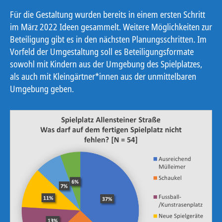
Für die Gestaltung wurden bereits in einem ersten Schritt
im März 2022 Ideen gesammelt. Weitere Möglichkeiten zur
Beteiligung gibt es in den nächsten Planungsschritten. Im
Vorfeld der Umgestaltung soll es Beteiligungsformate
sowohl mit Kindern aus der Umgebung des Spielplatzes,
als auch mit Kleingärtner*innen aus der unmittelbaren
Umgebung geben.