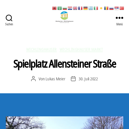
Suchen
Menü
422
Quartierbüro
Soziale
Stadt
Kategorien
WICHLINGHAUSER
WICHLINGHAUSER MARKT
Spielplatz Allensteiner Straße
Von
Lukas Meier
30. Juli 2022
Beitragsautor
Veröffentlichungsdatum