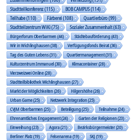
Stadtteilkonferenz
(115)
BOB CAMPUS
(114)
Teilhabe
(110)
Färberei
(108)
Quartierbüro
(99)
Stadtteilzentrum WiKi
(75)
Sozialer Zusammenhalt
(63)
Bürgerforum Oberbarmen
(44)
Städtebauförderung
(43)
Wir in Wichlinghausen
(38)
Verfügungsfonds Beirat
(36)
Tag des Guten Lebens
(31)
Quartiermanagement
(31)
Kulturzentrum Immanuel
(30)
Klimacontainer
(28)
Vierzweizwei Online
(28)
Stadtteilbibliothek Wichlinghausen
(27)
Markt der Möglichkeiten
(26)
Hilgershöhe
(26)
Urban Game
(25)
Netzwerk Integration
(25)
CVJM Oberbarmen
(25)
Beteiligung
(25)
Teilnahme
(24)
Ehrenamtliches Engagement
(24)
Garten der Religionen
(23)
Einweihung
(23)
Agora
(21)
Bezirksbürgermeister
(20)
Berliner Platz
(19)
Felsenarena
(19)
SKJ
(19)