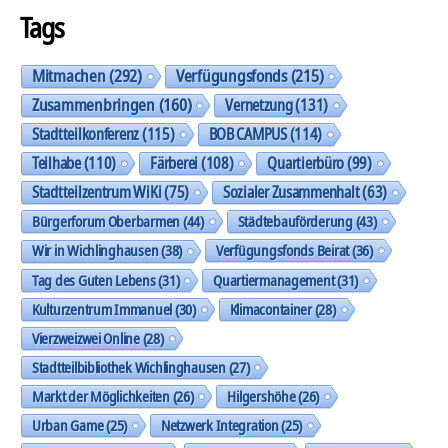
Tags
Mitmachen
(292)
Verfügungsfonds
(215)
Zusammenbringen
(160)
Vernetzung
(131)
Stadtteilkonferenz
(115)
BOB CAMPUS
(114)
Teilhabe
(110)
Färberei
(108)
Quartierbüro
(99)
Stadtteilzentrum WiKi
(75)
Sozialer Zusammenhalt
(63)
Bürgerforum Oberbarmen
(44)
Städtebauförderung
(43)
Wir in Wichlinghausen
(38)
Verfügungsfonds Beirat
(36)
Tag des Guten Lebens
(31)
Quartiermanagement
(31)
Kulturzentrum Immanuel
(30)
Klimacontainer
(28)
Vierzweizwei Online
(28)
Stadtteilbibliothek Wichlinghausen
(27)
Markt der Möglichkeiten
(26)
Hilgershöhe
(26)
Urban Game
(25)
Netzwerk Integration
(25)