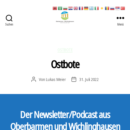
Suchen
Menü
422
Quartierbüro
Soziale
Stadt
Kategorien
OSTBOTE
Ostbote
Von
Lukas Meier
31. Juli 2022
Beitragsautor
Veröffentlichungsdatum
Der Newsletter/Podcast aus
Oberbarmen und Wichlinghausen