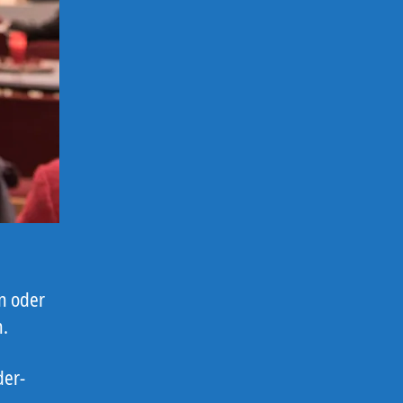
n oder
h.
der-