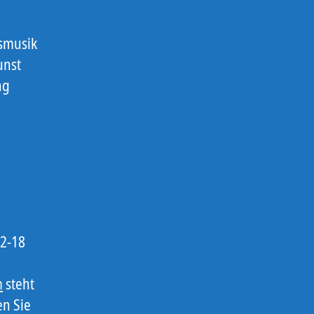
smusik
unst
ng
12-18
m
steht
en Sie