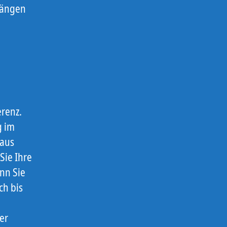
fhängen
renz.
g im
 aus
Sie Ihre
nn Sie
ch bis
er