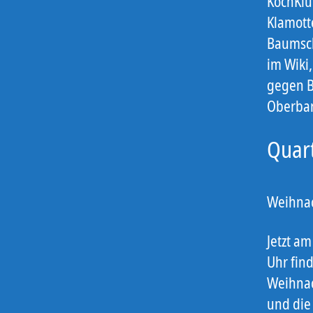
KochKlu
Klamott
Baumsch
im Wiki
gegen Ba
Oberba
Quar
Weihnac
Jetzt a
Uhr fin
Weihnac
und die