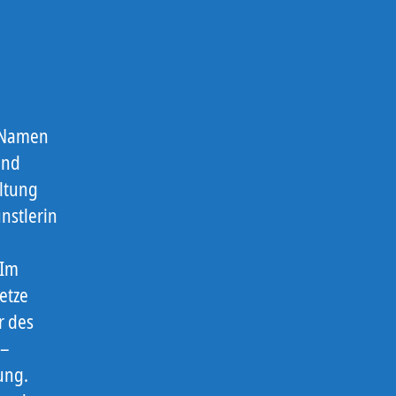
n Namen
und
altung
nstlerin
 Im
etze
r des
 –
ung.