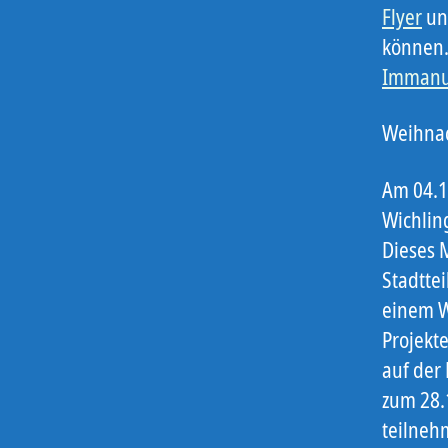
Flyer
u
können.
Immanu
Weihnac
Am 04.1
Wichlin
Dieses 
Stadtte
einem W
Projekt
auf der
zum 28.
teilneh