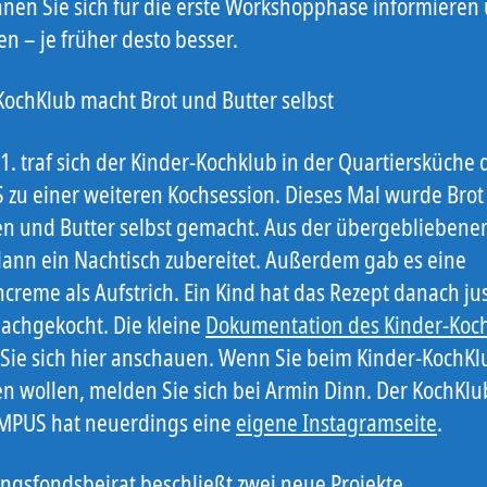
nen Sie sich für die erste Workshopphase informieren
n – je früher desto besser.
KochKlub macht Brot und Butter selbst
1. traf sich der Kinder-Kochklub in der Quartiersküche
zu einer weiteren Kochsession. Dieses Mal wurde Brot
n und Butter selbst gemacht. Aus der übergebliebene
ann ein Nachtisch zubereitet. Außerdem gab es eine
creme als Aufstrich. Ein Kind hat das Rezept danach jus
achgekocht. Die kleine
Dokumentation des Kinder-Koc
Sie sich hier anschauen. Wenn Sie beim Kinder-KochKl
en wollen, melden Sie sich bei Armin Dinn. Der KochKl
MPUS hat neuerdings eine
eigene Instagramseite
.
ngsfondsbeirat beschließt zwei neue Projekte