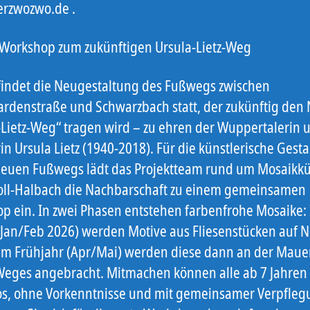
erzwozwo.de .
Workshop zum zukünftigen Ursula-Lietz-Weg
 findet die Neugestaltung des Fußwegs zwischen
rdenstraße und Schwarzbach statt, der zukünftig de
-Lietz-Weg“ tragen wird – zu ehren der Wuppertalerin 
rin Ursula Lietz (1940-2018). Für die künstlerische Gest
neuen Fußwegs lädt das Projektteam rund um Mosaikkü
oll-Halbach die Nachbarschaft zu einem gemeinsamen
p ein. In zwei Phasen entstehen farbenfrohe Mosaike:
(Jan/Feb 2026) werden Motive aus Fliesenstücken auf N
 im Frühjahr (Apr/Mai) werden diese dann an der Maue
eges angebracht. Mitmachen können alle ab 7 Jahren
os, ohne Vorkenntnisse und mit gemeinsamer Verpfleg