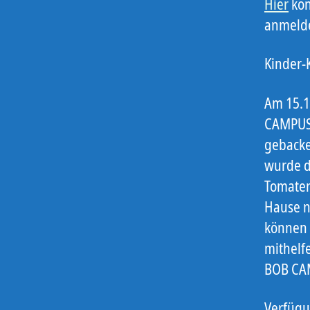
Hier
kön
anmelde
Kinder-
Am 15.1
CAMPUS 
gebacke
wurde d
Tomaten
Hause n
können 
mithelf
BOB CA
Verfügu