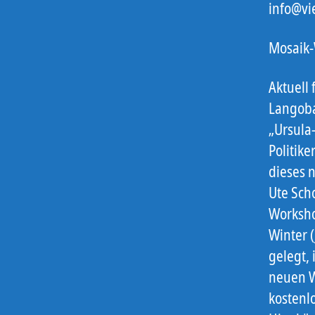
info@vi
Mosaik-
Aktuell
Langoba
„Ursula
Politike
dieses 
Ute Sch
Worksho
Winter 
gelegt,
neuen W
kostenl