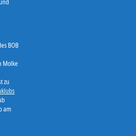
 und
 des BOB
n Molke
t zu
hklubs
ub
ub am