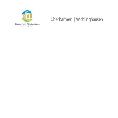
Oberbarmen | Wichlinghausen
422
Quartierbüro
Soziale
Stadt