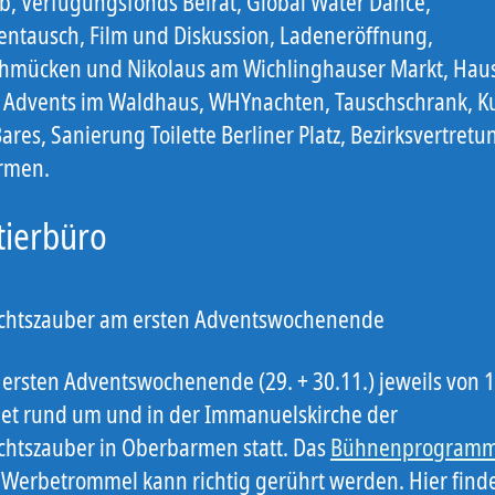
b, Verfügungsfonds Beirat, Global Water Dance,
entausch, Film und Diskussion, Ladeneröffnung,
mücken und Nikolaus am Wichlinghauser Markt, Hau
, Advents im Waldhaus, WHYnachten, Tauschschrank, K
res, Sanierung Toilette Berliner Platz, Bezirksvertretu
rmen.
tierbüro
htszauber am ersten Adventswochenende
m ersten Adventswochenende (29. + 30.11.) jeweils von 
det rund um und in der Immanuelskirche der
htszauber in Oberbarmen statt. Das
Bühnenprogram
 Werbetrommel kann richtig gerührt werden. Hier find