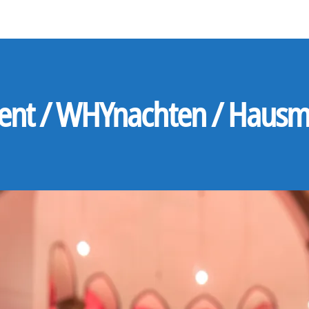
ent / WHYnachten / Hausm